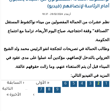
أمام الرئاسة لإنصافهم (فيديو)
أربعاء, 28/02/2024 - 18:37
نظم عشرات من الحمالة المفصولين من ميناء نواكشوط المستقل
"الصداقة" وقفة احتجاجية، صباح اليوم الأربعاء، تزامنا مع اجتماع
الحكومة.
وطالب الحمالة في تصريحات لتجكجة انفو الرئيس محمد ولد الشيخ
الغزواني بالتدخل لإنصافهم، مؤكدين أنه عملوا على مدى عقود في
الميناء قبل أن يتم الاستغناء عنهم، وما زالت حقوقهم عالقة.
المزيد في الفيديو التالي:
« الأولى
‹ السابقة
الصفحات
6
5
4
3
2
1
…
التالية
7
8
9
›
الأخيرة »