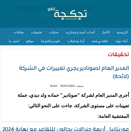
الرئيسية
الأخبار
أحداث أمنية وعسكرية
محليات
تحقيقات
مقابلات
أنباء دولية
ثقافة ورياضة
آراء وتحليلات
علوم وتكلنوجيا
مواقع
اتصل بنا
تحقيقات
المدير العام لصونادير يجري تغييرات في الشركة
(لائحة)
سبت, 30/03/2024 - 20:46
أجرى المدير العام لشركة "صونادير" حماده ولد ديدي، جملة
تعيينات على مستوى الشركة، جاءت على النحو التالي:
المفتشية العامة:
موريتانيا.. أربعة جنرالات يحالون للتقاعد مع نهاية 2024