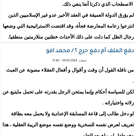
الاصطحاب الذي ذكرنا آنفا ينفي ذلك.
لم يؤرق الدولة العميقة في العقد الأخير عدو غير الإسلاميين الذين
انتزعوا زعامة المعارضة فجأة، وقد اقتضت الاستراتيجية التي وضعها
رجال الظل كما دلت على ذلك الأحداث خطتين متلازمتين منطقيا.
دفع الملف أم دفع حرج ؟ / محمد افو
سبت, 18/05/2024 - 15:40
من نافلة القول أن وقت و أقوال و أفعال العقلاء مصونة عن العبث
.
لكن للسياسة أحكام وإنما يمتحن الرجل بقدرته على تحمل مايتبع عن
زلاته واختياراته .
لو دخل طالب إلى قاعة المسابقة الإعدادية ولا يحمل معه بطاقة
تعريف لعرض نفسه للسخرية ووضع نفسه موضع الريبة العقلية ، هذا
وهو طفل لم يبلغ بعد الحلم .