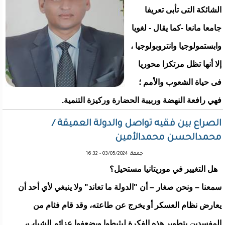
الشائكة التى تأبى تعريفا
جامعا مانعا -كما يقال - لغويا
وابستمولوجيا وانتروبولوجيا ،
إلا أنها تظل مرتكزا محوريا
فى حياة الشعوب والأمم ؛
فهي رافعة النهضة وربيبة الحضارة وركيزة التنمية.
الصراع بين فقيه تواصل والدولة العميقة /
محمدالحسن محمدالأمين
جمعة, 03/05/2024 - 16:32
هل التغيير في موريتانيا مستحيل؟
سمعنا – ونحن صغار – أن "الدولة ما تعاند" ولا ينبغي لأي أحد أن
يعارض نظام العسكر أو يخرج عن طاعته، وقد قام فئام من
المفسدين بتطوير هذه الفكرة ليثبطوا ويضعفوا عزائم الشباب،