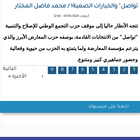
تواصل" والخيارات الصعبة! / محمد فاضل المختار
أربعاء, 01/05/2024 - 12:06
تتجه الأنظار حاليا إلى موقف حزب التجمع الوطني للإصلاح والتنمية
"تواصل" من الانتخابات القادمة، بوصفه حزب المعارض الأبرز والذي
يتزعم مؤسسة المعارضة ولما يتمتع به الحزب من حيوية وفعالية
وحضور جماهيري كبير ومتنوع.
…
التالية
الصفحات
9
8
7
6
5
4
3
2
1
›
الأخيرة »
تابعنا على فيسبوك