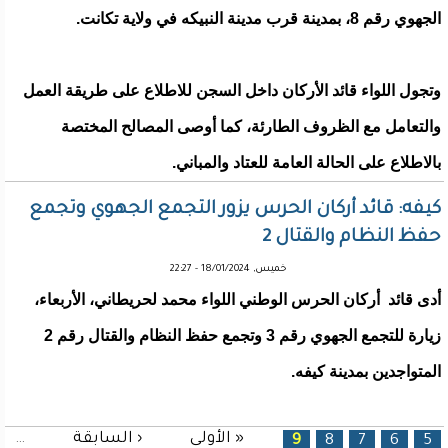
الجهوي رقم 8، بمدينة قرب مدينة النبيكه في ولاية تكانت.
وتجول اللواء قائد الأركان داخل السجن للاطلاع على طريقة العمل
والتعامل مع الظروف الطارئة، كما أوصى المصالح المختصة
بالاطلاع على الحالة العامة للعتاد والمباني.
كيفه: قائد أركان الحرس يزور التجمع الجهوي وتجمع
حفظ النظام والقتال 2
خميس, 18/01/2024 - 22:27
أدى قائد أركان الحرس الوطني اللواء محمد لحريطاني، الأربعاء،
زيارة للتجمع الجهوي رقم 3 وتجمع حفظ النظام والقتال رقم 2
المتواجدين بمدينة كيفه.
« الأولى
‹ السابقة
…
الصفحات
9
8
7
6
5