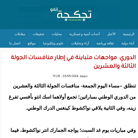
الرئيسية
الأخبار
أحداث أمنية وعسكرية
محليات
تحقيقات
مقابلات
أنباء دولية
ثقافة ورياضة
آراء وتحليلات
علوم وتكلنوجيا
مواقع
اتصل بنا
الدوري: مواجهات متباينة في إطار منافسات الجولة
الثالثة والعشرين
جمعة, 03/05/2024 - 15:28
تنطلق –مساء اليوم الجمعة- منافسات الجولة الثالثة والعشرين
من الدوري الوطني بمباراتين؛ تجمع أولاهما اسك انتو بأفسي تفرغ
زينه، وفي الثانية يلاقي نواكشوط كينغس الدرك الوطني.
وفي مباريات يوم غد السبت؛ يواجه الجمارك انتر نواكشوط، فيما