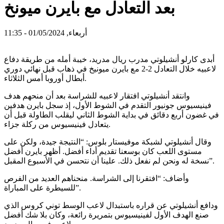
بعد التعادل مع بايرن ميونخ
أربعاء, 01/05/2024 - 11:35
أبدى كارلو أنشيلوتي مدرب ريال مدريد، خيبة أمله من طريقة دفاع
لاعبيه خلال التعادل 2-2 مع بايرن ميونيخ في ذهاب قبل نهائي دوري
أبطال أوروبا أمس الثلاثاء.
وانتقد أنشيلوتي افتقار لاعبيه للشراسة بعد أن منحهم هدف
فينيسيوس جونيور التقدم في الشوط الأول، إذ سجل بايرن هدفين
في غضون أربع دقائق في بداية الشوط الثاني ليقلب الطاولة قبل أن
يتعادل فينيسيوس من ركلة جزاء.
وقال أنشيلوتي لشبكة موفيستار بلوس: “النتيجة جيدة، ولكن على
مستوى اللعب كان بوسعنا تقديم أداء أفضل. أظهر بايرن أفضل
نسخة له ونحن لم نفعل ذلك. علينا أن نتحسن في الأسبوع المقبل”.
وأضاف: “افتقرنا إلى الشراسة. منحناهم العديد من الفرص
للسيطرة على المباراة”.
ودافع أنشيلوتي عن قراره باستبدال لاعب الوسط توني كروس الذي
صنع الهدف الأول لفينيسيوس بتمريرة رائعة، وكان بلا شك أفضل