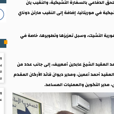
 الدفاعي بالسفارة التشيكية، والنقيب يان
كية في موريتانيا، إضافة إلى النقيب مارتن دوناي
مهورية التشيك، وسبل تعزيزها وتطويرها، خاصة في
م
وا
عد العقيد الشيخ عابدين أمعييف، إلى جانب عدد من
ير
ال
العقيد أحمد أعمين، ومدير ديوان قائد الأركان المقدم
ال
، مدير التكوين والعمليات المساعد.
عم