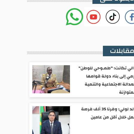
قابلات
لي تكانت: "طمـوحي للوطن"
مي إلى بناء دولة قوامها
عدالة الاجتماعية والتنمية
متوازنة
ولد لولي: وفرنا 35 ألف فرصة
ل خلال أقل من عامين