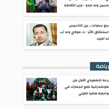
حسين ولد مدو - وزير الثقافة
ع سنوات… بين التأسيس
ستحقاق الأثر / د. مولاي ولد أب
د أكيك
ياضة
عة التمهيدي الأول من
كونفدرالية تضع الجمارك في
اجهة هافيا الغيني