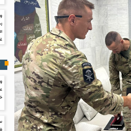
ول
رك
ال
غز
آ
ول
عز
خف
سب
في