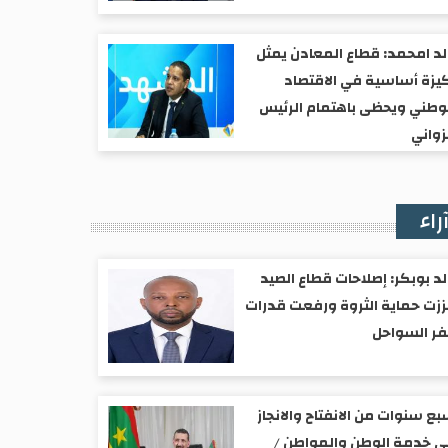
د امحمد: قطاع المعادن يمثل
يزة أساسية في الاقتصاد
وطني ويحظى باهتمام الرئيس
واني
راء
د بوبكر: إصلاحات قطاع الصيد
زت حماية الثروة ورفعت قدرات
ر السواحل
ع سنوات من الانفتاح والانجاز
 خدمة الوطن والمواطن /