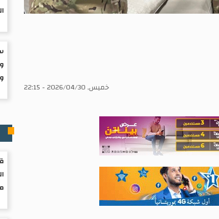
ال
سب
وا
ول
خميس, 2026/04/30 - 22:15
ر
قر
ال
مو