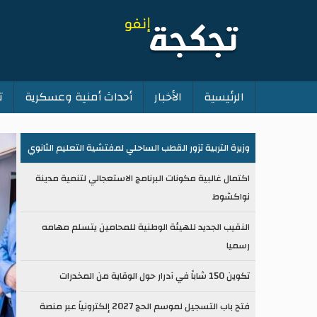
الرئيسية
الأخبار
أحداث أمنية وعسكرية
ت
Main
navigation
وزيرة التربية تزور القطب الساحلي لمفتشية التعليم الثانوي
اكتمال غالبية مكونات البرنامج الاستعجالي لتنمية مدينة
نواكشوط
النقيب الجديد للهيئة الوطنية للمحامين يتسلم مهامه
رسميا
تكوين 150 شاباً في آدرار حول الوقاية من المخدرات
فتح باب التسجيل لموسم الحج 2027 إلكترونياً عبر منصة