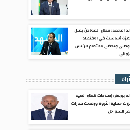
د امحمد: قطاع المعادن يمثل
يزة أساسية في الاقتصاد
وطني ويحظى باهتمام الرئيس
واني
راء
د بوبكر: إصلاحات قطاع الصيد
زت حماية الثروة ورفعت قدرات
ر السواحل