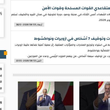
 متقاعدي القوات المسلحة وقوات الأمن
زلزا
 الشهداء، أمس الثلاثاء في مدينة روصو، دورة تكوينية في مجال التبريد والتكييف، تستمر
أربعاء, 2026/08/05 - 16:20
 ازويرات ونواكشوط
استيراد وتوزيع المخدرات والمؤثرات العقلية، إثر عملية أمنية نفذتها كتيبة ازويرات
القضائية بنواكشوط.
م
رت عن توقيف سبعة أشخاص، من بينهم المزود الرئيسي وعدد من الموزعين.
اثنين, 2026/08/03 - 22:01
وا
ير
ال
ال
عم