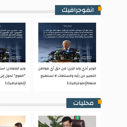
انفوجرافيك
الوزير أدي ولد الزين: من حق أي مواطن
وزير المعادن: اس
التعبير عن رأيه والسلطات لا تستطيع
"العوج" تحول إل
منعه(إنفوغرافيك)
(إنفوغرافيك)
محليات