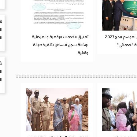
فر
ال
فتح باب التسجيل لموسم الحج 2027
تعليق الخدمات الرقمية والميدانية
ال
صة "خدماتي"
لوكالة سجل السكان لتنفيذ صيانة
وقائية
كي
ال
ال