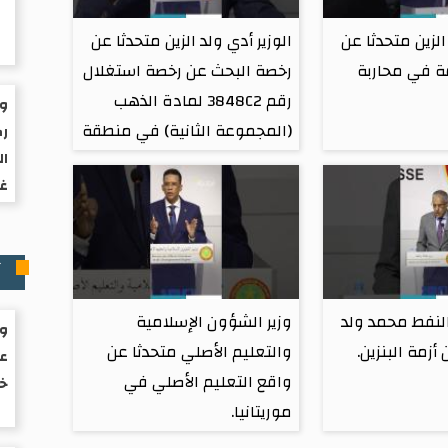
الزين متحدثا عن
الوزير أدي ولد الزين متحدثا عن
 في محاربة
رخصة البحث عن رخصة استغلال
رقم 3848C2 لمادة الذهب
ول
(المجموعة الثانية) في منطقة
رك
لعرارمه بولايتي داخلت نواذيبو
ال
غز
وإنشيري.
آ
النفط محمد ولد
وزير الشؤون الإسلامية
ول
أزمة البنزين.
والتعليم الأصلي متحدثا عن
عز
واقع التعليم الأصلي في
خف
موريتانيا.