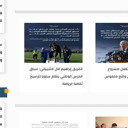
سب
في
ال
سب
وا
ول
تغلال مشروع
الفريق إبراهيم فال الشيباني: سباق
ى واقع ملموس
الحرس الوطني ينظم سنويا لترسيخ
ثقافة الرياضة
ر
قر
ال
مو