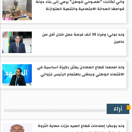
والي تكانت: "طمـوحي للوطن" يرمي إلى بناء دولة
قوامها العدالة الاجتماعية والتنمية المتوازنة
ولد لولي: وفرنا 35 ألف فرصة عمل خلال أقل من
عامين
ولد امحمد: قطاع المعادن يمثل ركيزة أساسية في
الاقتصاد الوطني ويحظى باهتمام الرئيس غزواني
آراء
ولد بوبكر: إصلاحات قطاع الصيد عززت حماية الثروة