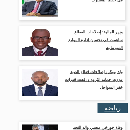
وزير المالية: إصلاحات القطاع
ساهمت في تحسين إدارة الموارد
الموريتانية
ولد بوبكر: إصلاحات قطاع الصيد
عززت حماية الثروة ورفعت قدرات
خفر السواحل
رياضة
وفاة خورخي ميسي والد النجم