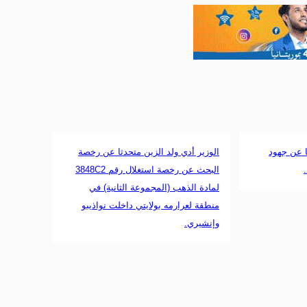
ا عن جهود
الوزير أدي ولد الزين متحدثا عن رخصة
البحث عن رخصة استغلال رقم 3848C2
لمادة الذهب (المجموعة الثانية) في
منطقة لعرارمه بولايتي داخلت نواذيبو
وإنشيري.