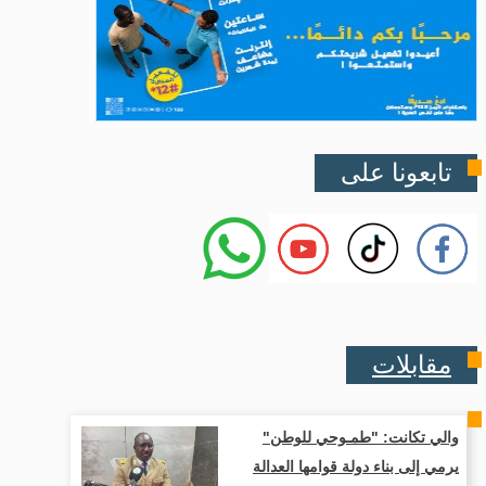
تابعونا على
مقابلات
والي تكانت: "طمـوحي للوطن"
يرمي إلى بناء دولة قوامها العدالة