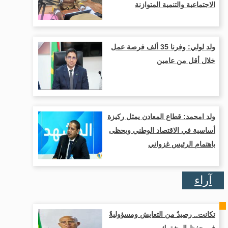
الاجتماعية والتنمية المتوازنة
ولد لولي: وفرنا 35 ألف فرصة عمل
خلال أقل من عامين
ولد امحمد: قطاع المعادن يمثل ركيزة
أساسية في الاقتصاد الوطني ويحظى
باهتمام الرئيس غزواني
آراء
تكانت.. رصيدٌ من التعايش ومسؤوليةٌ
في حفظ المشترك