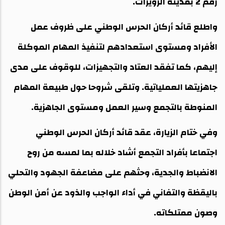
رقم 2 بمدينة الزويرات.
واطلع قائد أركان الحرس الوطني على ظروف عمل
الأفراد ومستوى استعدادهم لتنفيذ المهام الموكلة
إليهم، كما تفقد العتاد والتجهيزات، للوقوف على مدى
جاهزيتها العملياتية. وتلقى شروحا حول طبيعة المهام
المنوطة بالتجمع وسير العمل ومستوى الجاهزية.
وفي ختام الزيارة، عقد قائد أركان الحرس الوطني
اجتماعا بأفراد التجمع أشاد خلاله بما لمسه من روح
الانضباط والجدية، وحثهم على مضاعفة الجهود والتحلي
باليقظة والتفاني في أداء الواجب والذود عن أمن الوطن
وصون ممتلكاته.