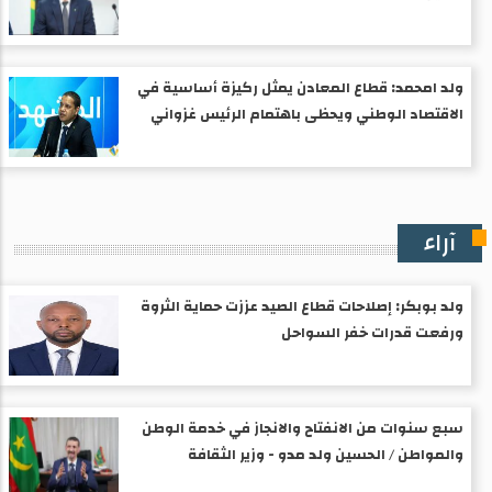
ولد امحمد: قطاع المعادن يمثل ركيزة أساسية في
الاقتصاد الوطني ويحظى باهتمام الرئيس غزواني
آراء
ولد بوبكر: إصلاحات قطاع الصيد عززت حماية الثروة
ورفعت قدرات خفر السواحل
سبع سنوات من الانفتاح والانجاز في خدمة الوطن
والمواطن / الحسين ولد مدو - وزير الثقافة