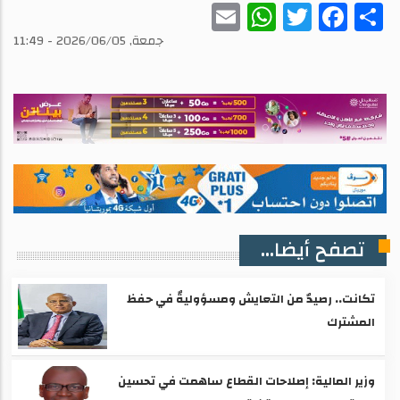
WhatsApp
Email
Twitter
Facebook
Share
جمعة, 2026/06/05 - 11:49
تصفح أيضا...
تكانت.. رصيدٌ من التعايش ومسؤوليةٌ في حفظ
المشترك
وزير المالية: إصلاحات القطاع ساهمت في تحسين