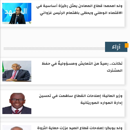
ولد امحمد: قطاع المعادن يمثل ركيزة أساسية في
الاقتصاد الوطني ويحظى باهتمام الرئيس غزواني
آراء
تكانت.. رصيدٌ من التعايش ومسؤوليةٌ في حفظ
المشترك
وزير المالية: إصلاحات القطاع ساهمت في تحسين
إدارة الموارد الموريتانية
ولد بوبكر: إصلاحات قطاع الصيد عززت حماية الثروة