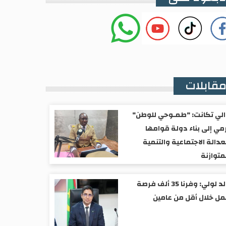
قابلات
لي تكانت: "طمـوحي للوطن"
مي إلى بناء دولة قوامها
عدالة الاجتماعية والتنمية
متوازنة
ولد لولي: وفرنا 35 ألف فرصة
ل خلال أقل من عامين