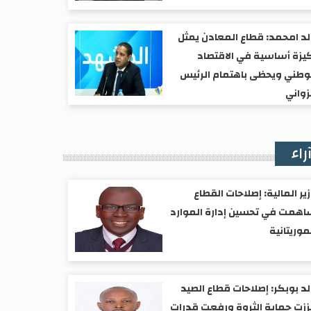
د امحمد: قطاع المعادن يمثل
يزة أساسية في الاقتصاد
وطني ويحظى باهتمام الرئيس
واني
راء
ير المالية: إصلاحات القطاع
همت في تحسين إدارة الموارد
موريتانية
د بوبكر: إصلاحات قطاع الصيد
زت حماية الثروة ورفعت قدرات