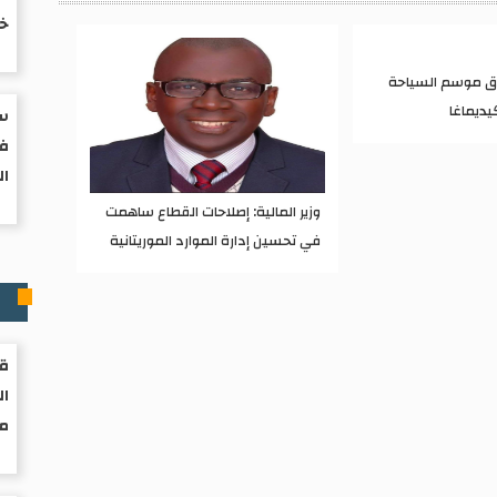
خف
اق موسم السياحة
يديماغا
سب
في
ال
وزير المالية: إصلاحات القطاع ساهمت
في تحسين إدارة الموارد الموريتانية
ر
قر
ال
مو