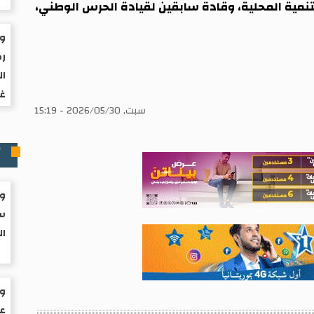
التنمية المحلية، وقادة سابقين لقيادة الحرس الوطني،
ول
رك
ال
غز
سبت, 2026/05/30 - 15:19
آ
وز
سا
ال
ول
عز